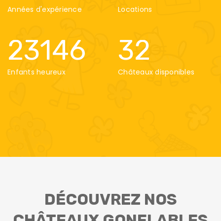
Années d'expérience
Locations
23146
32
Enfants heureux
Châteaux disponibles
DÉCOUVREZ NOS
CHÂTEAUX GONFLABLES