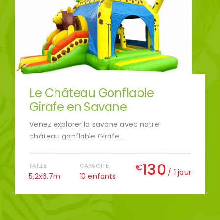
Le Château Gonflable
Girafe en Savane
Venez explorer la savane avec notre
château gonflable Girafe…
130
€
TAILLE
CAPACITÉ
/ 1 jour
5,2x6.7m
10 enfants