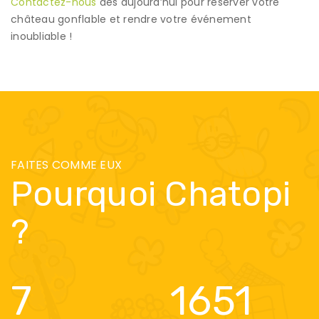
Contactez-nous
dès aujourd’hui pour réserver votre
château gonflable et rendre votre événement
inoubliable !
FAITES COMME EUX
Pourquoi Chatopi
?
7
1651