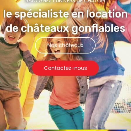
REJOIGNEZ L'UNIVERS DE CHATOPI
le spécialiste en location
de châteaux gonflables
Nos châteaux
Contactez-nous