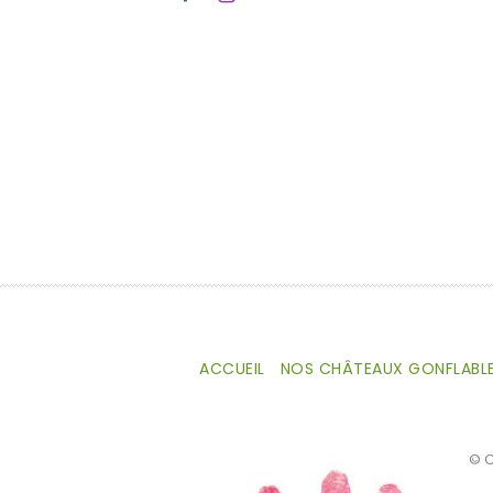
Réservation
Réserver l'un de nos
châteaux
ACCUEIL
NOS CHÂTEAUX GONFLABL
© C