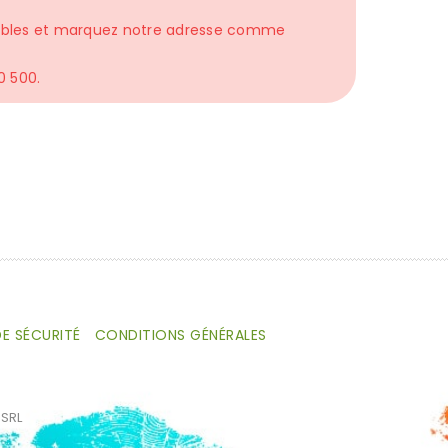
ésirables et marquez notre adresse comme
0 500.
ous
Rester avec nous
E SÉCURITÉ
CONDITIONS GÉNÉRALES
 SRL