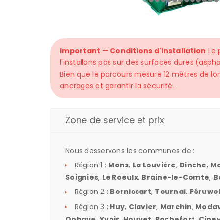
Important — Conditions d'installation
Le 
l'installons pas sur des surfaces dures (aspha
Bien que le parcours mesure 12 mètres de lon
ancrages et garantir la sécurité.
Zone de service et prix
Nous desservons les communes de :
Région 1 :
Mons
,
La Louvière
,
Binche
,
Mo
Soignies
,
Le Roeulx
,
Braine-le-Comte
,
B
Région 2 :
Bernissart
,
Tournai
,
Péruwel
Région 3 :
Huy
,
Clavier
,
Marchin
,
Moda
Onhaye
,
Yvoir
,
Houyet
,
Rochefort
,
Cine