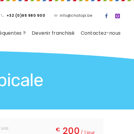
+32 (0)65 980 500
info@chatopi.be
équentes ?
Devenir franchisé
Contactez-nous
picale
200
€
TAIRE
/ 1 jour