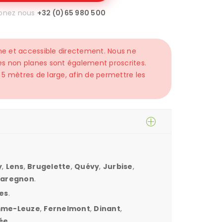
onez nous
+32 (0)65 980 500
ne et accessible directement. Nous ne
aces non planes sont également proscrites.
5 mètres de large, afin de permettre les
y
,
Lens
,
Brugelette
,
Quévy
,
Jurbise
,
aregnon
.
es
.
me-Leuze
,
Fernelmont
,
Dinant
,
ée
.