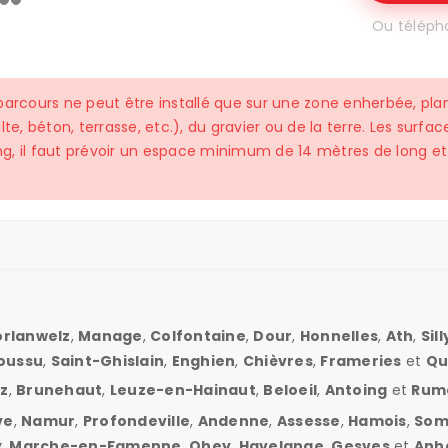
Ou téléph
parcours ne peut être installé que sur une zone enherbée, pla
lte, béton, terrasse, etc.), du gravier ou de la terre. Les surf
g, il faut prévoir un espace minimum de 14 mètres de long et 
rlanwelz
,
Manage
,
Colfontaine
,
Dour
,
Honnelles
,
Ath
,
Sill
oussu
,
Saint-Ghislain
,
Enghien
,
Chièvres
,
Frameries
et
Qu
z
,
Brunehaut
,
Leuze-en-Hainaut
,
Beloeil
,
Antoing
et
Rum
ve
,
Namur
,
Profondeville
,
Andenne
,
Assesse
,
Hamois
,
Som
y
,
Marche-en-Famenne
,
Ohey
,
Havelange
,
Gesves
et
Anh