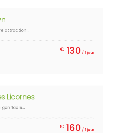
wn
e attraction…
130
€
/ 1 jour
s Licornes
u gonflable…
160
€
/ 1 jour