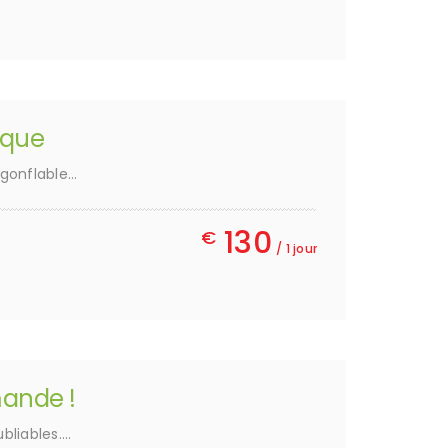
ique
gonflable…
130
€
/ 1 jour
ande !
bliables….